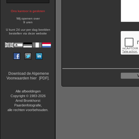
Ons kantoor is gesloten
Wij openen over
9 uren
U kunt 24 uur per dag beelden
bestellen via deze website
Download de Algemene
Voorwaarden hier
[PDF].
Alle afbeeldingen
Copyright © 1983-2026
Arnd Bronkhorst
Paardenfotografie,
alle rechten voorbehouden.