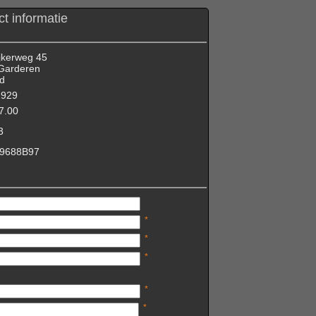
t informatie
jkerweg 45
Garderen
d
2929
7.00
3
9688B97
*
*
*
*
*