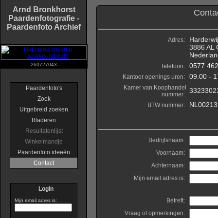
Arnd Bronkhorst
Contac
Paardenfotografie -
Paardenfoto Archief
Harderwi
Adres:
3886 AL 
Nederlan
260727043
0577 46
Telefoon:
09.00 - 1
Kantoor openings uren:
Kamer van Koophandel
Paardenfoto's
3323302
nummer:
Zoek
NL00213
BTW nummer:
Uitgebreid zoeken
Bladeren
Resultatenlijst
Bedrijfsnaam:
Winkelmandje
Paardenfoto ideeën
Voornaam:
Contact
Achternaam:
Mijn email adres is:
Login
Betreft:
Mijn email adres is:
Vraag of opmerkingen: